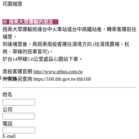
花園城堡
※ 搭乘大眾運輸的朋友：
搭乘大眾運輸抵達台中火車站或台中高鐵站後，轉乘客運前往
埔里，
到達埔里後，再搭乘南投客運往清境方向 (往清境農場、松
崗、翠峰的班車皆可)，
於台14甲線5.6公里處茲心園站下車。
南投客運官網
http://www.ntbus.com.tw
Loading...
天氣路況查詢 https://168.thb.gov.tw/thb168
姓名
公司
電話
E-mail