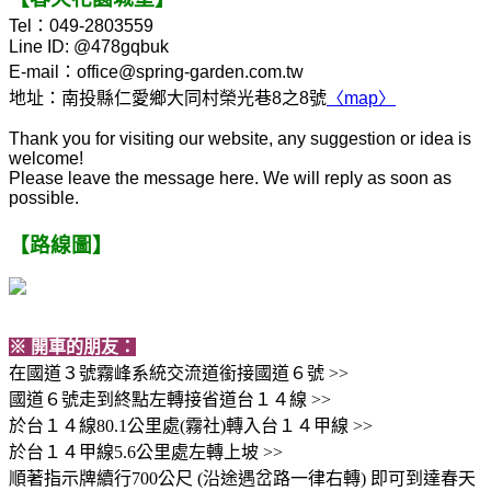
Tel：049-2803559
Line ID: @478gqbuk
E-mail：
office@spring-garden.com.tw
地址：南投縣仁愛鄉大同村榮光巷8之8號
〈map〉
Thank you for visiting our website, any suggestion or idea is
welcome!
Please leave the message here. We will reply as soon as
possible.
【路線圖】
※ 開車的朋友：
在國道３號霧峰系統交流道銜接國道６號 >>
國道６號走到終點左轉接省道台１４線 >>
於台１４線80.1公里處(霧社)轉入台１４甲線 >>
於台１４甲線5.6公里處左轉上坡 >>
順著指示牌續行700公尺 (沿途遇岔路一律右轉) 即可到達春天